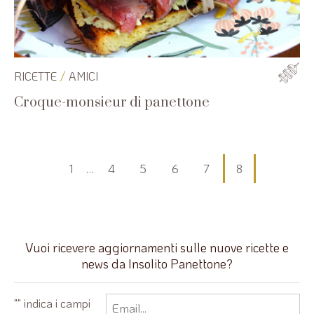
/
RICETTE
AMICI
Croque-monsieur di panettone
Paginazione
1
…
4
5
6
7
8
degli
articoli
Vuoi ricevere aggiornamenti sulle nuove ricette e
news da Insolito Panettone?
Email
"
" indica i campi