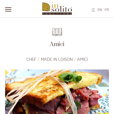
IT
EN
FR
Salta
al
contenuto
Amici
/
/
CHEF
MADE IN LOISON
AMICI