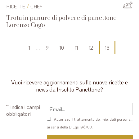
/
RICETTE
CHEF
Trota in panure di polvere di panettone –
Lorenzo Cogo
Paginazione
1
…
9
10
11
12
13
degli
articoli
Vuoi ricevere aggiornamenti sulle nuove ricette e
news da Insolito Panettone?
Email
"
" indica i campi
obbligatori
Privacy
Autorizzo il trattamento dei miei dati personali
policy
ai sensi della D.Lgs 196/03.