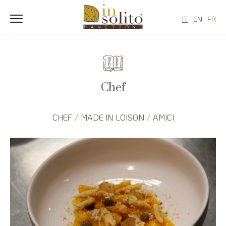
IT
EN
FR
Salta
al
contenuto
Chef
/
/
CHEF
MADE IN LOISON
AMICI