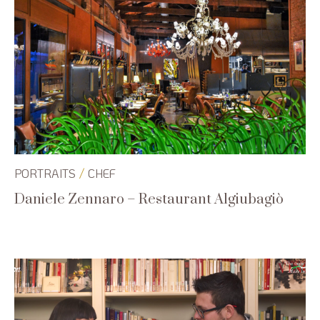
/
PORTRAITS
CHEF
Daniele Zennaro – Restaurant Algiubagiò