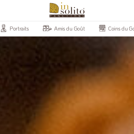
Portraits
Amis du Goût
Coins du G