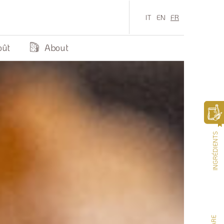
IT
EN
FR
oût
About