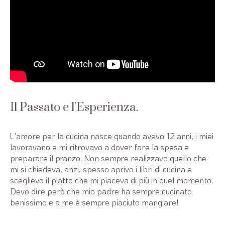
Il Passato e l'Esperienza.
L'amore per la cucina nasce quando avevo 12 anni, i miei
lavoravano e mi ritrovavo a dover fare la spesa e
preparare il pranzo. Non sempre realizzavo quello che
mi si chiedeva, anzi, spesso aprivo i libri di cucina e
sceglievo il piatto che mi piaceva di più in quel momento.
Devo dire però che mio padre ha sempre cucinato
benissimo e a me è sempre piaciuto mangiare!