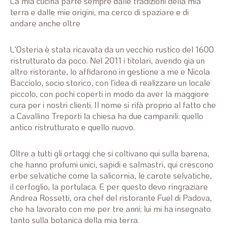
La mia cucina parte sempre dalle tradizioni della mia
terra e dalle mie origini, ma cerco di spaziare e di
andare anche oltre
L'Osteria è stata ricavata da un vecchio rustico del 1600
ristrutturato da poco. Nel 2011 i titolari, avendo gia un
altro ristorante, lo affidarono in gestione a me e Nicola
Bacciolo, socio storico, con l'idea di realizzare un locale
piccolo, con pochi coperti in modo da aver la maggiore
cura per i nostri clienti. Il nome si rifà proprio al fatto che
a Cavallino Treporti la chiesa ha due campanili: quello
antico ristrutturato e quello nuovo.
Oltre a tutti gli ortaggi che si coltivano qui sulla barena,
che hanno profumi unici, sapidi e salmastri, qui crescono
erbe selvatiche come la salicornia, le carote selvatiche,
il cerfoglio, la portulaca. E per questo devo ringraziare
Andrea Rossetti, ora chef del ristorante Fuel di Padova,
che ha lavorato con me per tre anni; lui mi ha insegnato
tanto sulla botanica della mia terra.