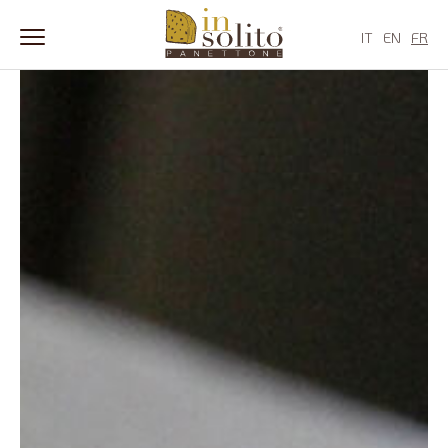
Skip
to
IT
EN
FR
content