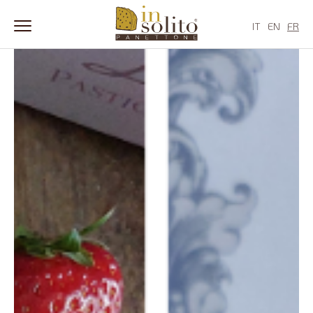
Skip
to
IT
EN
FR
content