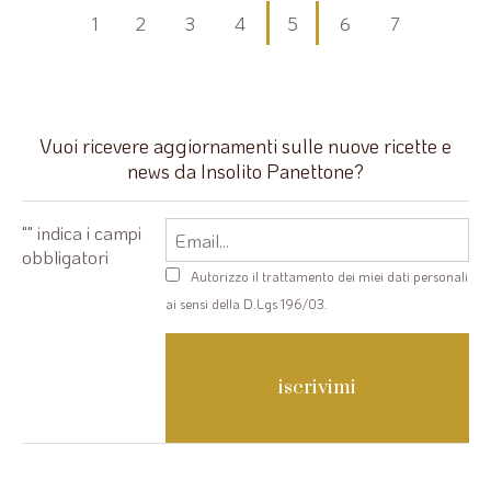
Paginazione
1
2
3
4
5
6
7
degli
articoli
Vuoi ricevere aggiornamenti sulle nuove ricette e
news da Insolito Panettone?
Email
"
" indica i campi
obbligatori
Privacy
Autorizzo il trattamento dei miei dati personali
policy
ai sensi della D.Lgs 196/03.