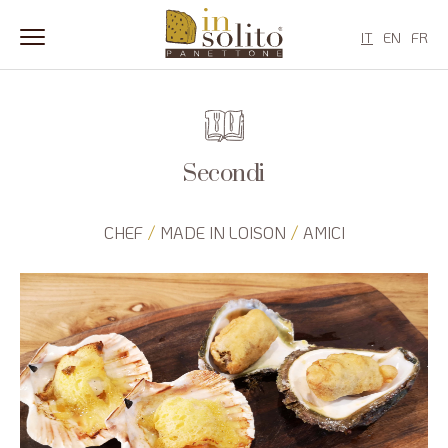
IT
EN
FR
Salta
al
contenuto
Secondi
/
/
CHEF
MADE IN LOISON
AMICI