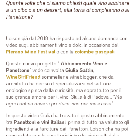
Quante volte che ci siamo chiesti quale vino abbinare
a un cibo o a un dessert, alla torta di compleanno o al
Panettone?
Loison già dal 2018 ha risposto ad alcune domande con
video sugli abbinamenti vino e dolci in occasione del
Merano Wine Festival
o con le
colombe pasquali
.
Questo nuovo progetto “
Abbinamento Vino e
Panettone
” vede coinvolta
Giulia Sattin
,
WineGirlFriend
sommelier e wineblogger, che da
architetto ha deciso di specializzarsi nel settore
enologico spinta dalla curiosità, ma soprattutto per il
suo grande amore per il vino. Giulia è di Padova… “
M
a
ogni cantina dove si produce vino per me è casa
”.
In questo video Giulia ha trovato il giusto abbinamento
tra
Panettoni e vini italiani
: prima di tutto ha valutato gli
ingredienti e le farciture dei Panettoni Loison che ha poi
concordato con le caratteristiche dei vini scelti dalla