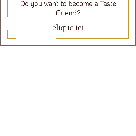
Do you want to become a Taste
Friend?
clique ici
Veux -tu recevoir des mises à jour sur les nouvelles
recettes et les news d'Insolito Panettone?
Email
«
» indique les
champs nécessaires
Privacy
J’autorise le traitement de mes données
policy
personnelles conformément au décret
législatif 196/03.