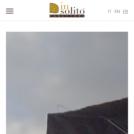
IT
EN
FR
Skip
to
content