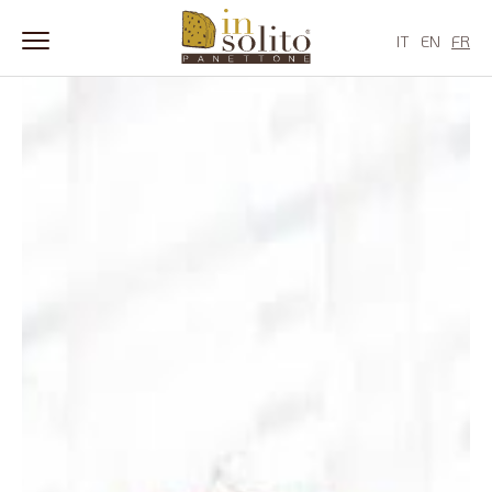
Skip
to
IT
EN
FR
content