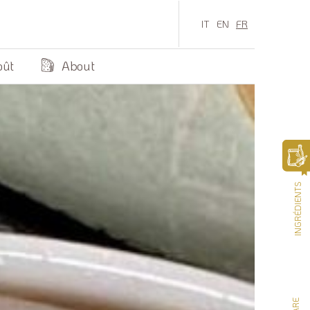
IT
EN
FR
oût
About