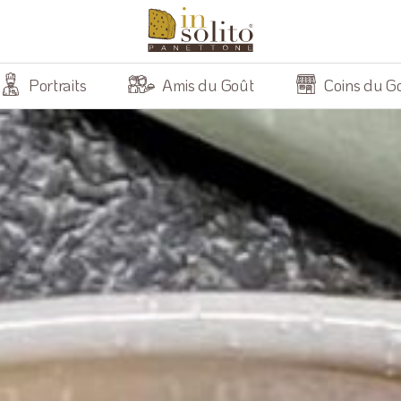
Portraits
Amis du Goût
Coins du G