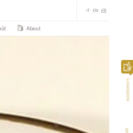
IT
EN
FR
oût
About