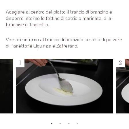
Adagiare al centro del piatto il trancio di branzino e
disporre intorno le fettine di cetriolo marinate, e la
brunoise di finocchio.
Versare intorno al trancio di branzino la salsa di polvere
di Panettone Liquirizia e Zafferano.