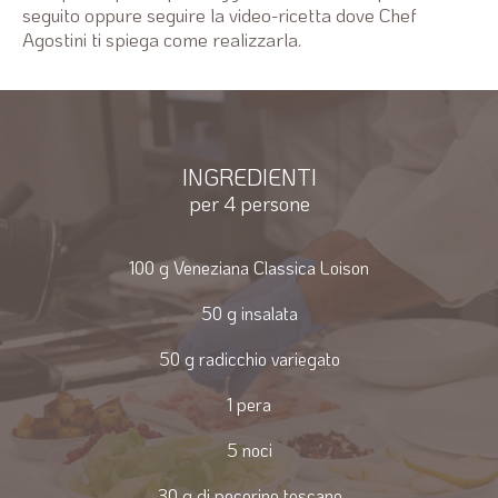
seguito oppure seguire la video-ricetta dove Chef
Agostini ti spiega come realizzarla.
INGREDIENTI
per 4 persone
100 g Veneziana Classica Loison
50 g insalata
50 g radicchio variegato
1 pera
5 noci
30 g di pecorino toscano