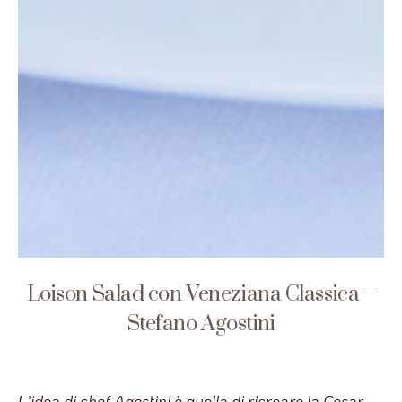
Loison Salad con Veneziana Classica –
Stefano Agostini
L'idea di chef Agostini è quella di ricreare la Cesar