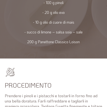
- 100 g pinoli
- 20 g olio evo
- 10 g olio di cuore di mais
- succo di limone – salsa soia – sale
200 g Panettone Classico Loison
PROCEDIMENTO
Prendere i pinoli e i pistacchi e tostarli in forno fino ad
una bella doratura. Farli raffreddare e tagliarli in
maniera grossolana. Tagliare l’uvetta finemente e tritare