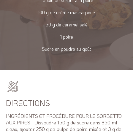
1 boule de sorbet à la poire
100 g de crème mascarpone
50 g de caramel salé
1 poire
Sucre en poudre au goût
DIRECTIONS
INGRÉDIENTS ET PROCÉDURE POUR LE SORBETTO
AUX PIRES - Dissoudre 150 g de sucre dans 350 ml
d'eau, ajouter 250 g de pulpe de poire mixée et 3 g de